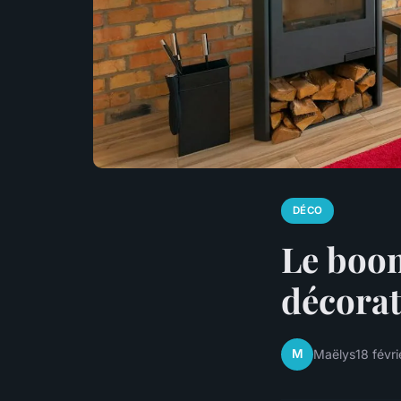
DÉCO
Le boom
décorat
M
Maëlys
18 févr