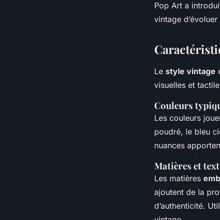
Pop Art a introdui
vintage d’évoluer
Caractéristi
Le
style vintage
e
visuelles et tactil
Couleurs typiq
Les couleurs jouen
poudré, le bleu c
nuances apporten
Matières et tex
Les matières
emb
ajoutent de la pro
d’authenticité. Ut
vintage.