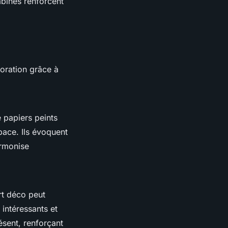
mbinés renforcent
oration grâce à
e papiers peints
space. Ils évoquent
armonise
rt déco peut
intéressants et
résent, renforçant