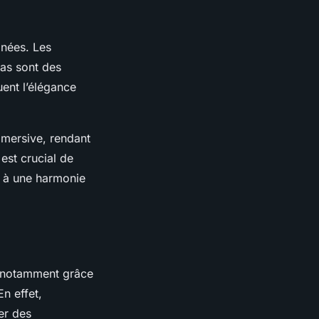
gnées. Les
pas sont des
ent l’élégance
mersive, rendant
est crucial de
e à une harmonie
, notamment grâce
En effet,
er des