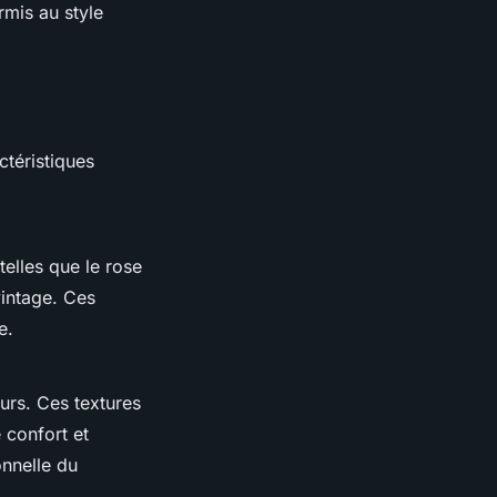
rmis au style
ctéristiques
telles que le rose
vintage. Ces
e.
ours. Ces textures
 confort et
onnelle du