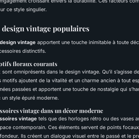
ngagement croissant envers la durabilité. Ces facteurs co
our ce style singulier.
 design vintage populaires
design vintage
apportent une touche inimitable à toute déc
cessoires distinctifs.
otifs floraux courants
x sont omniprésents dans le design vintage. Qu’il s’agisse d
s motifs ajoutent de la vitalité et un charme ancien à tout e
nées passées et apportent une touche de nostalgie qui s’h
c un style épuré moderne.
essoires vintage dans un décor moderne
ssoires vintage
tels que des horloges rétro ou des vases a
pace contemporain. Ces éléments servent de points focaux 
fondeur. Ils créent un dialogue visuel entre le passé et le p