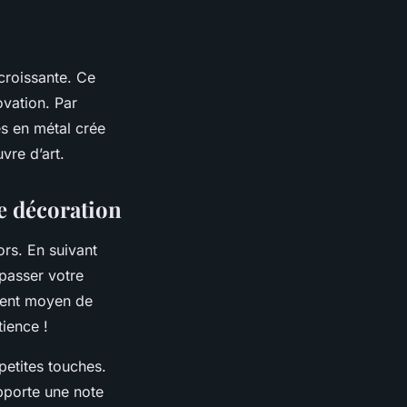
roissante. Ce
ovation. Par
s en métal crée
vre d’art.
re décoration
ors. En suivant
passer votre
llent moyen de
tience !
etites touches.
pporte une note