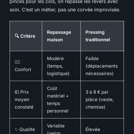
pinces pour les cols, on repasse les revers avec
soin. C’est un métier, pas une corvée improvisée.
Ai
Repassage
Pressing
🔍 Critère
mé
maison
traditionnel
do
Modéré
Faible
Él
🧍‍♀️
(temps,
(déplacements
(i
Confort
logistique)
nécessaires)
sa
Coût
💶 Prix
3 à 8 € par
matériel +
1,
moyen
pièce (veste,
temps
cr
constaté
chemise)
personnel
Variable
✨ Qualité
Élevée
Él
(selon