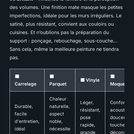
des volumes. Une finition mate masque les petites
imperfections, idéale pour les murs irréguliers. Le
satiné, plus résistant, convient aux couloirs ou
cuisines. Et n’oublions pas la préparation du
support : ponçage, rebouchage, sous-couche…
Sans cela, même la meilleure peinture ne tiendra
pas.
🟥
🟩
🟦
🟨 Vinyle
Carrelage
Parquet
Moquette
Chaleur
Léger,
Confort
Durable,
naturelle,
résistant,
acoustique
facile
aspect
pose
douceur a
d'entretien,
noble,
rapide,
toucher,
idéal
nécessite
grande
déconseill